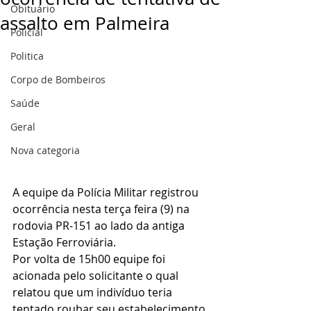
Obituário
assalto em Palmeira
Policial
Politica
Corpo de Bombeiros
Saúde
Geral
Nova categoria
A equipe da Polícia Militar registrou 
ocorrência nesta terça feira (9) na 
rodovia PR-151 ao lado da antiga 
Estação Ferroviária.
Por volta de 15h00 equipe foi 
acionada pelo solicitante o qual 
relatou que um indivíduo teria 
tentado roubar seu estabelecimento 