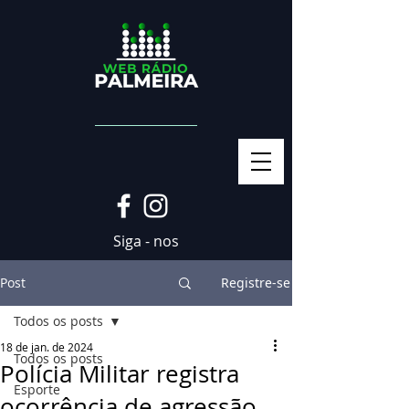
Siga - nos
Post
Registre-se
Todos os posts
18 de jan. de 2024
Todos os posts
Polícia Militar registra
Esporte
ocorrência de agressão