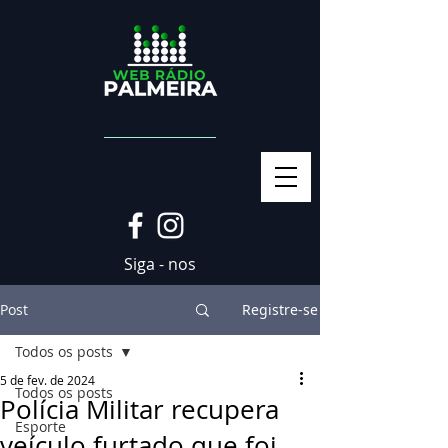
Siga - nos
Post
Registre-se
Todos os posts
5 de fev. de 2024
Todos os posts
Polícia Militar recupera
Esporte
veículo furtado que foi