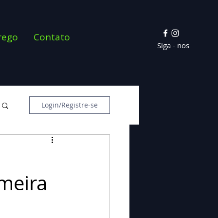
rego
Contato
Siga - nos
Login/Registre-se
lmeira