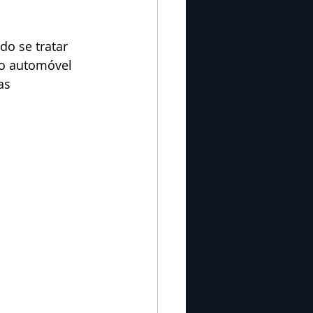
do se tratar 
do automóvel 
as 