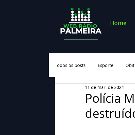
Home
Todos os posts
Esporte
Obit
11 de mar. de 2024
Saúde
Geral
Nova cate
Polícia M
destruíd