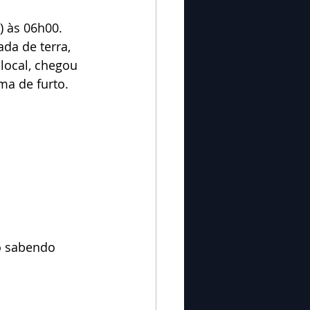
) às 06h00.
da de terra, 
local, chegou 
ma de furto.
o sabendo 