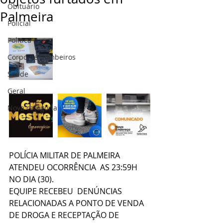
Obituário
Palmeira
Policial
Politica
Corpo de Bombeiros
Saúde
Geral
Nova categoria
POLÍCIA MILITAR DE PALMEIRA 
ATENDEU OCORRÊNCIA  AS 23:59H 
NO DIA (30).
EQUIPE RECEBEU  DENÚNCIAS 
RELACIONADAS A PONTO DE VENDA 
DE DROGA E RECEPTAÇÃO DE 