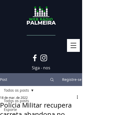
Siga - nos
Post
Registre-se
Todos os posts
18 de mar. de 2022
Todos os posts
Polícia Militar recupera
Esporte
carreta abandona no