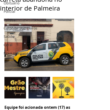
Obituário
interior de Palmeira
Policial
Politica
Corpo de Bombeiros
Saúde
Geral
Nova categoria
Equipe foi acionada ontem (17) as 