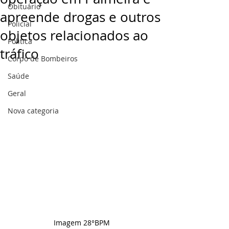
Obituário
apreende drogas e outros
Policial
objetos relacionados ao
Politica
tráfico
Corpo de Bombeiros
Saúde
Geral
Nova categoria
Imagem 28°BPM