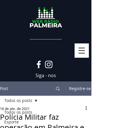
Siga - nos
Post
Registre-se
Todos os posts
16 de abr. de 2021
Todos os posts
Polícia Militar faz
Esporte
operação em Palmeira e