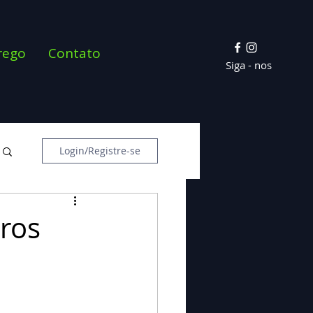
rego
Contato
Siga - nos
Login/Registre-se
iros