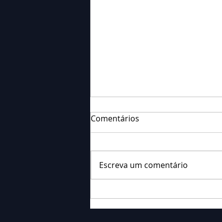
Comentários
Escreva um comentário
Polícia Militar prende
homem por estelionato no
centro de Palmeira