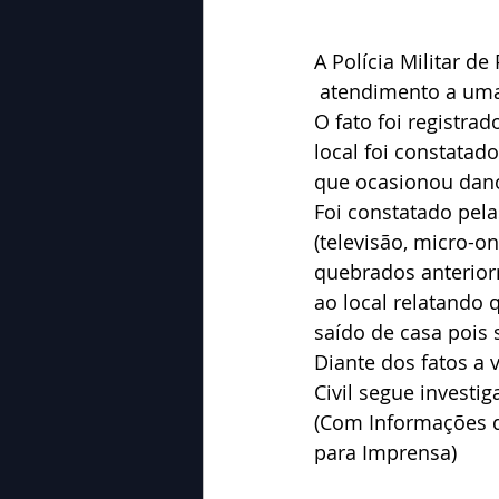
A Polícia Militar d
 atendimento a uma
O fato foi registra
local foi constata
que ocasionou dano
Foi constatado pel
(televisão, micro-o
quebrados anterior
ao local relatando 
saído de casa pois 
Diante dos fatos a 
Civil segue investi
(Com Informações do
para Imprensa)