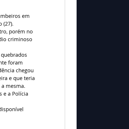
 Bombeiros em
 (27). 
tro, porém no 
dio criminoso 
s quebrados 
nte foram 
dência chegou 
ira e que teria 
as a mesma.
 e a Polícia 
disponível 