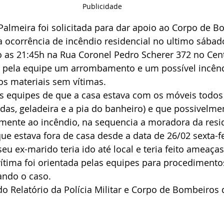
Publicidade
e Palmeira foi solicitada para dar apoio ao Corpo de
 ocorrência de incêndio residencial no ultimo sábado
do as 21:45h na Rua Coronel Pedro Scherer 372 no Cen
do pela equipe um arrombamento e um possível incên
s materiais sem vítimas.
as equipes de que a casa estava com os móveis todo
ndas, geladeira e a pia do banheiro) e que possivelme
mente ao incêndio, na sequencia a moradora da resi
que estava fora de casa desde a data de 26/02 sexta-fe
seu ex-marido teria ido até local e teria feito ameaç
vítima foi orientada pelas equipes para procedimentos
gando o caso.
 Relatório da Polícia Militar e Corpo de Bombeiros 