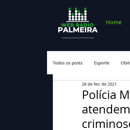
Home
Todos os posts
Esporte
Obit
28 de fev. de 2021
Saúde
Geral
Nova cate
Polícia 
atendem 
criminos