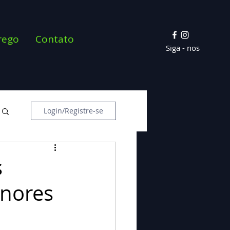
rego
Contato
Siga - nos
Login/Registre-se
s
nores