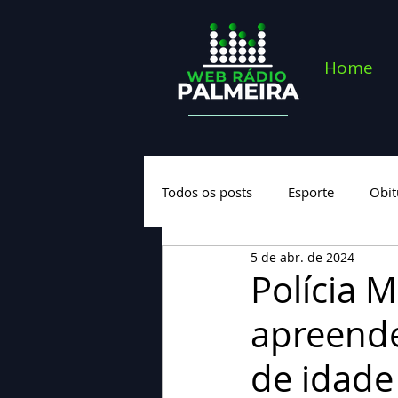
Home
Todos os posts
Esporte
Obit
5 de abr. de 2024
Saúde
Geral
Nova cate
Polícia 
apreend
de idade