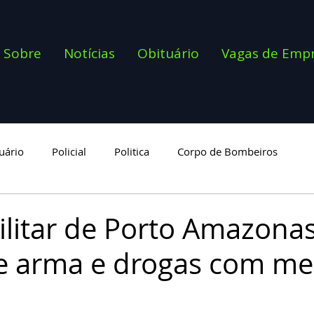
Sobre
Notícias
Obituário
Vagas de Emp
uário
Policial
Politica
Corpo de Bombeiros
goria
Militar de Porto Amazona
e arma e drogas com me