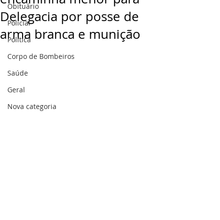
Obituário
Delegacia por posse de
Policial
arma branca e munição
Politica
Corpo de Bombeiros
Saúde
Geral
Nova categoria