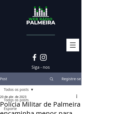
Siga - nos
Post
Registre-se
Todos os posts
20 de abr. de 2023
Todos os posts
Polícia Militar de Palmeira
Esporte
encaminha menor para