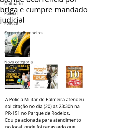
Obituário
briga e cumpre mandado
Policial
judicial
Politica
Corpo de Bombeiros
Saúde
Geral
Nova categoria
A Polícia Militar de Palmeira atendeu 
solicitação no dia (20) as 23:30h na 
PR-151 no Parque de Rodeios.
Equipe acionada para atendimento 
no local, onde foi repassado que 