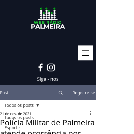
Siga - nos
Post
Registre-se
Todos os posts
21 de nov. de 2021
Todos os posts
Polícia Militar de Palmeira
Esporte
atende ocorrência por