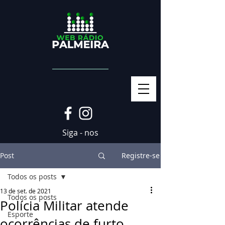
Siga - nos
Post
Registre-se
Todos os posts
13 de set. de 2021
Todos os posts
Polícia Militar atende
Esporte
ocorrências de furto