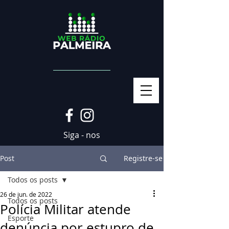
Siga - nos
Post
Registre-se
Todos os posts
26 de jun. de 2022
Todos os posts
Polícia Militar atende
Esporte
denúncia por estupro de