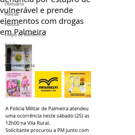
Obituário
vulnerável e prende
Policial
elementos com drogas
Politica
em Palmeira
Corpo de Bombeiros
Saúde
Geral
Nova categoria
A Policia Militar de Palmeira atendeu 
uma ocorrência neste sábado (25) as 
12h00 na Vila Rural.
Solicitante procurou a PM junto com 