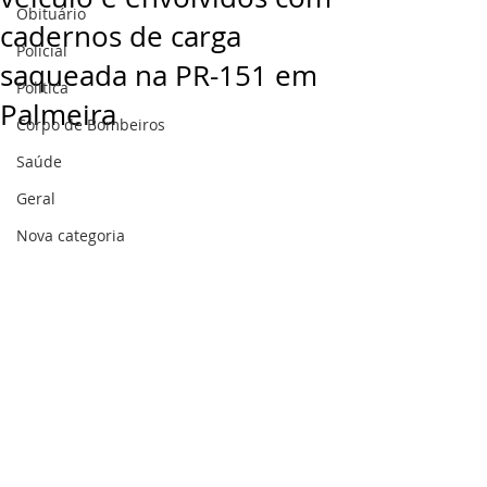
Obituário
cadernos de carga
Policial
saqueada na PR-151 em
Politica
Palmeira
Corpo de Bombeiros
Saúde
Geral
Nova categoria