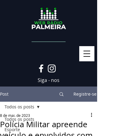
Siga - nos
Post
Registre-se
Todos os posts
8 de mai. de 2023
Todos os posts
Polícia Militar apreende
Esporte
veículo e envolvidos com