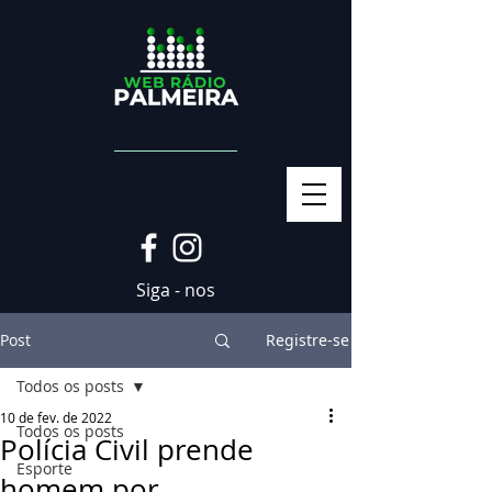
Siga - nos
Post
Registre-se
Todos os posts
10 de fev. de 2022
Todos os posts
Polícia Civil prende
Esporte
homem por