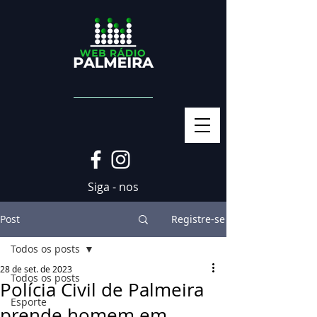
Siga - nos
Post
Registre-se
Todos os posts
28 de set. de 2023
Todos os posts
Polícia Civil de Palmeira
Esporte
prende homem em