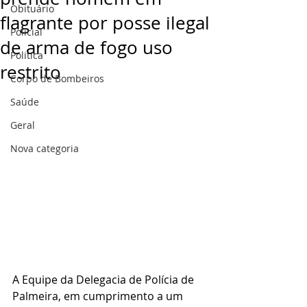
Obituário
flagrante por posse ilegal
Policial
de arma de fogo uso
Politica
restrito
Corpo de Bombeiros
Saúde
Geral
Nova categoria
A Equipe da Delegacia de Polícia de 
Palmeira, em cumprimento a um 