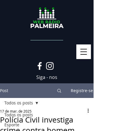
Siga - nos
Post
Registre-se
Todos os posts
17 de mar. de 2025
Todos os posts
Polícia Civil investiga
Esporte
crime contra homem