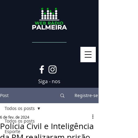
Siga - nos
Post
Registre-se
Todos os posts
6 de fev. de 2024
Todos os posts
Polícia Civil e Inteligência
Esporte
da PM realizaram prisão