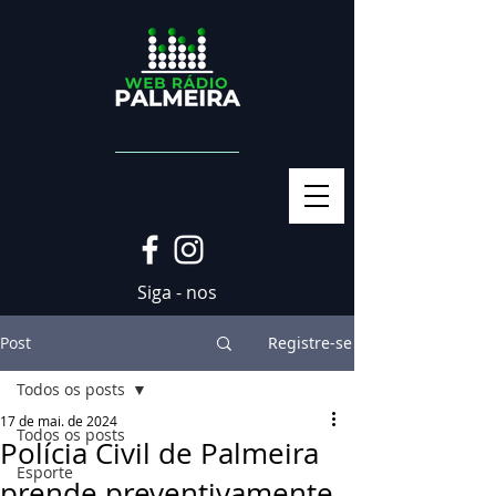
Siga - nos
Post
Registre-se
Todos os posts
17 de mai. de 2024
Todos os posts
Polícia Civil de Palmeira
Esporte
prende preventivamente