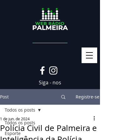
Siga - nos
Post
Registre-se
Todos os posts
1 de jun. de 2024
Todos os posts
Polícia Civil de Palmeira e
Esporte
Inteligência da Polícia