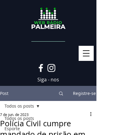
Siga - nos
Post
Registre-se
Todos os posts
7 de jun. de 2023
Todos os posts
Polícia Civil cumpre
Esporte
mandado de prisão em