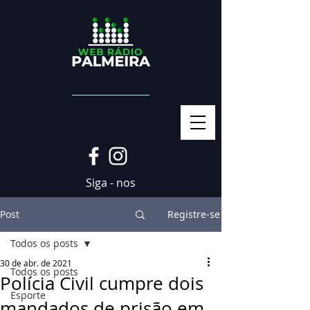
Siga - nos
Post
Registre-se
Todos os posts
30 de abr. de 2021
Todos os posts
Polícia Civil cumpre dois
Esporte
mandados de prisão em