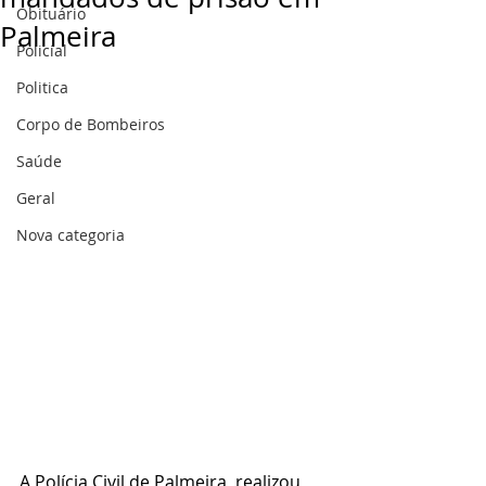
Obituário
Palmeira
Policial
Politica
Corpo de Bombeiros
Saúde
Geral
Nova categoria
A Polícia Civil de Palmeira, realizou 