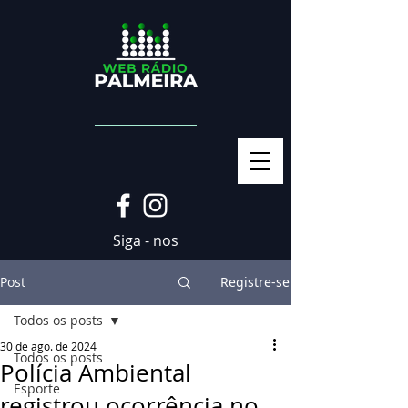
Siga - nos
Post
Registre-se
Todos os posts
30 de ago. de 2024
Todos os posts
Polícia Ambiental
Esporte
registrou ocorrência no