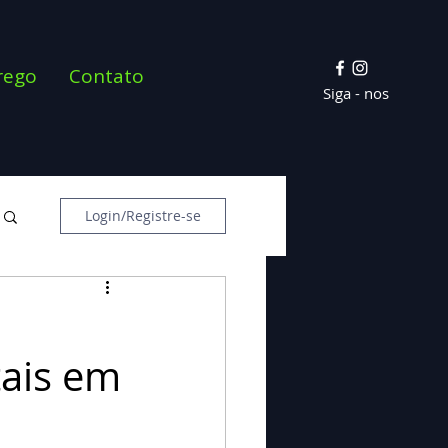
rego
Contato
Siga - nos
Login/Registre-se
ais em