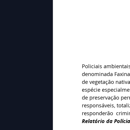
Policiais ambientai
denominada Faxinal
de vegetação nativ
espécie especialmen
de preservação per
responsáveis, total
responderão  crimi
Relatório da Políci