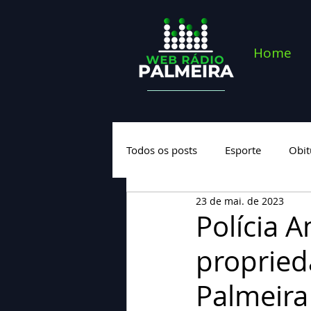
Home
Todos os posts
Esporte
Obit
23 de mai. de 2023
Saúde
Geral
Nova cate
Polícia 
propried
Palmeira