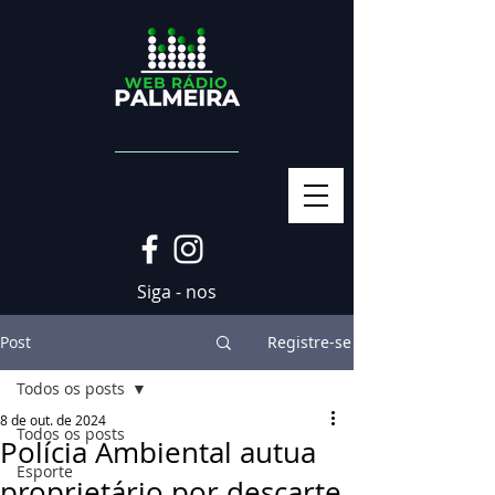
Siga - nos
Post
Registre-se
Todos os posts
8 de out. de 2024
Todos os posts
Polícia Ambiental autua
Esporte
proprietário por descarte