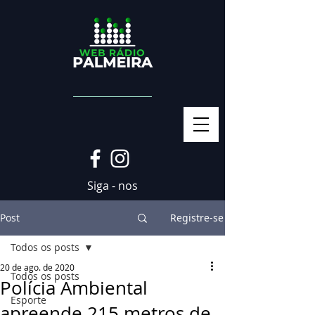
Siga - nos
Post
Registre-se
Todos os posts
20 de ago. de 2020
Todos os posts
Polícia Ambiental
Esporte
apreende 215 metros de