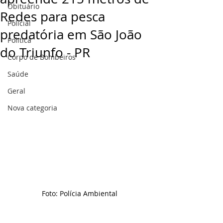
Obituário
Redes para pesca
Policial
predatória em São João
Politica
do Triunfo - PR
Corpo de Bombeiros
Saúde
Geral
Nova categoria
Foto: Polícia Ambiental