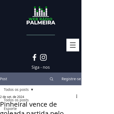
Siga - nos
Post
Registre-se
Todos os posts
2 de set. de 2024
Todos os posts
Pinheiral vence de
Esporte
goleada partida pelo