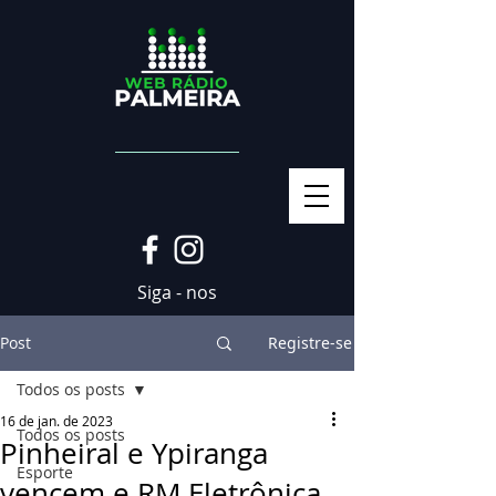
Siga - nos
Post
Registre-se
Todos os posts
16 de jan. de 2023
Todos os posts
Pinheiral e Ypiranga
Esporte
vencem e RM Eletrônica