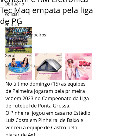
Obituário
Tec Maq empata pela liga
Policial
de PG
Politica
Corpo de Bombeiros
Saúde
Geral
Nova categoria
No último domingo (15) as equipes 
de Palmeira jogaram pela primeira 
vez em 2023 no Campeonato da Liga 
de Futebol de Ponta Grossa.
O Pinheiral jogou em casa no Estádio 
Luiz Costa em Pinheiral de Baixo e 
venceu a equipe de Castro pelo 
placar de 4x1.