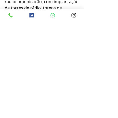
radiocomunicação, com implantação 
de torres de rádio, totens de 
atendimento nas bases operacionais 
e um Centro de Controle 
Operacional (CCO).
Foto Tiago Martins