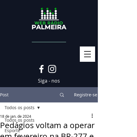
Siga - nos
Post
Registre-se
Todos os posts
18 de jan. de 2024
Todos os posts
Pedágios voltam a operar
Esporte
em fevereiro na BR-277 e