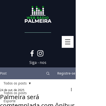
Siga - nos
Post
Registre-se
Todos os posts
24 de out. de 2025
Todos os posts
Palmeira será
Esporte
comtemplada com ônibus