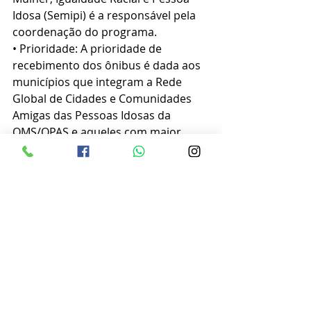
Idosa (Semipi) é a responsável pela 
coordenação do programa.
• Prioridade: A prioridade de 
recebimento dos ônibus é dada aos 
municípios que integram a Rede 
Global de Cidades e Comunidades 
Amigas das Pessoas Idosas da 
OMS/OPAS e aqueles com maior 
percentual de população idosa.
• Capacidade: Os ônibus têm 
capacidade para 38 passageiros, 
incluindo o motorista.
Com informações do Dponta News