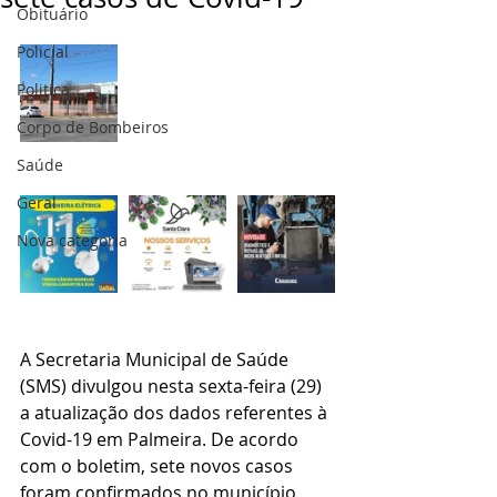
Obituário
Policial
Politica
Corpo de Bombeiros
Saúde
Geral
Nova categoria
A Secretaria Municipal de Saúde 
(SMS) divulgou nesta sexta-feira (29) 
a atualização dos dados referentes à 
Covid-19 em Palmeira. De acordo 
com o boletim, sete novos casos 
foram confirmados no município. 