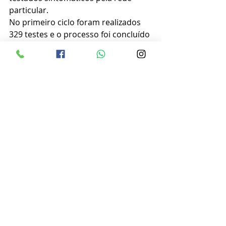
particular.
No primeiro ciclo foram realizados 
329 testes e o processo foi concluído 
sem nenhum caso positivo para 
Covid-19.
https://video.wixstatic.com/video/6ff82b_c
e1da248d966462dbdcc71bd659bfdb9/480
p/mp4/file.mp4
Posts recentes
Ver tudo