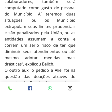
colaboradores, também será 
computado como gasto de pessoal 
do Município. Aí teremos duas 
situações: ou os Município 
extrapolam seus limites prudenciais 
e são penalizados pela União, ou as 
entidades assumem a conta e 
correm um sério risco de ter que 
diminuir seus atendimentos ou até 
mesmo adotar medidas mais 
drásticas”, explicou Belich. 
O outro auxílio pedido a Aliel foi na 
questão das doações através do 
Imposto de Renda. “Atualmente as 
doações podem ser feitas apenas 
por quem faz a declaração completa, 
e não por quem faz a simples. Isto 
reduz bastante o número de pessoas 