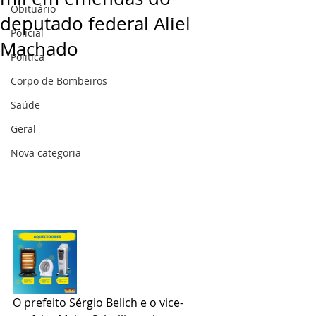
Obituário
deputado federal Aliel
Policial
Machado
Politica
Corpo de Bombeiros
Saúde
Geral
Nova categoria
O prefeito Sérgio Belich e o vice-