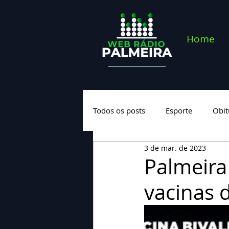
Home
Todos os posts
Esporte
Obit
3 de mar. de 2023
Saúde
Geral
Nova cate
Palmeira
vacinas d