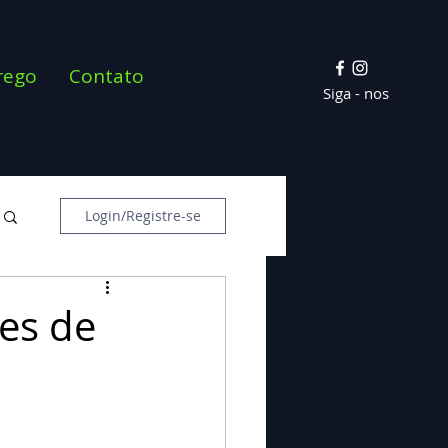
rego
Contato
Siga - nos
Login/Registre-se
ses de