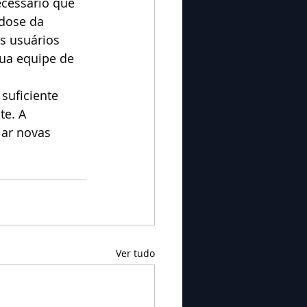
ecessário que 
dose da 
s usuários 
ua equipe de 
suficiente 
te. A 
iar novas 
Ver tudo