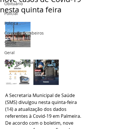
Obituário
nesta quinta feira
Policial
Politica
Corpo de Bombeiros
Saúde
Geral
Nova categoria
A Secretaria Municipal de Saúde 
(SMS) divulgou nesta quinta-feira 
(14) a atualização dos dados 
referentes à Covid-19 em Palmeira. 
De acordo com o boletim, nove 