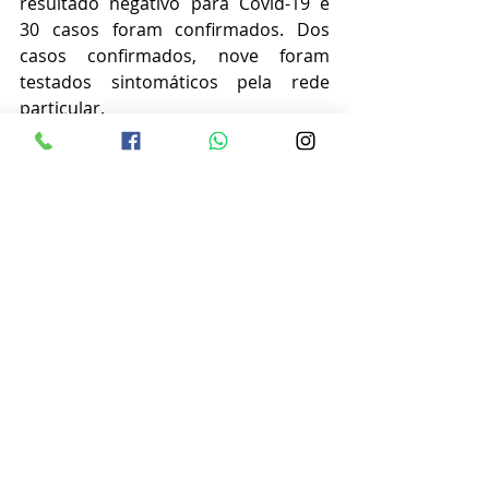
resultado negativo para Covid-19 e 
30 casos foram confirmados. Dos 
casos confirmados, nove 
foram 
testados sintomáticos pela rede 
particular.
No primeiro ciclo foram realizados 
329 testes e o processo foi concluído 
sem nenhum caso positivo para 
Covid-19.  
Informações Prefeitura Municipal