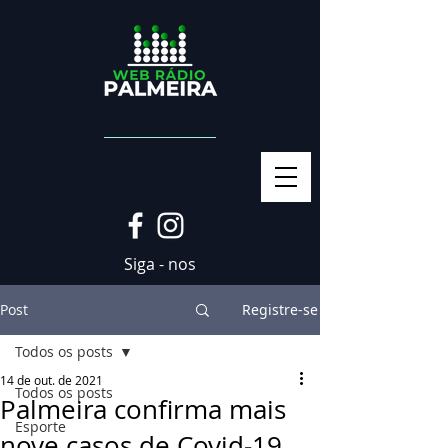
Siga - nos
Post
Registre-se
Todos os posts
14 de out. de 2021
Todos os posts
Palmeira confirma mais
Esporte
nove casos de Covid-19