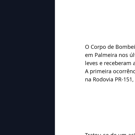
O Corpo de Bombeir
em Palmeira nos úl
leves e receberam a
A primeira ocorrênci
na Rodovia PR-151, 
Tratou-se de um acid