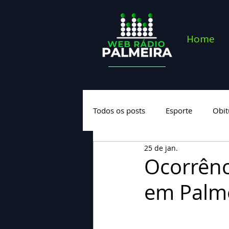
Home
Todos os posts
Esporte
Obit
25 de jan.
Saúde
Geral
Nova cate
Ocorrênc
em Palm