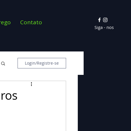
rego
Contato
Siga - nos
Login/Registre-se
ros