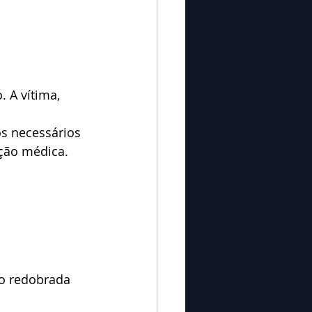
 A vítima, 
s necessários 
ção médica. 
ão redobrada 