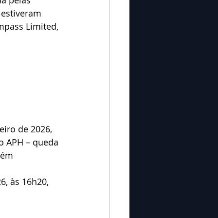
 estiveram 
mpass Limited, 
iro de 2026, 
mo APH – queda 
bém 
6, às 16h20, 