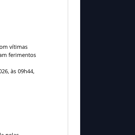
om vítimas 
ram ferimentos 
026, às 09h44, 
da pelas 