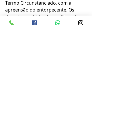
Termo Circunstanciado, com a 
apreensão do entorpecente. Os 
demais envolvidos foram liberados 
no local.
Posts recentes
Ver tudo