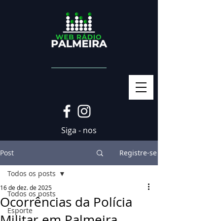
Siga - nos
Post
Registre-se
Todos os posts
16 de dez. de 2025
Todos os posts
Ocorrências da Polícia
Esporte
Militar em Palmeira