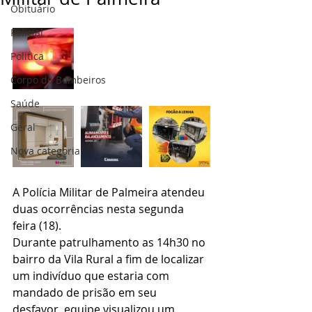
Obituário
Policial
Politica
Corpo de Bombeiros
Saúde
Geral
Nova categoria
A Polícia Militar de Palmeira atendeu 
duas ocorrências nesta segunda 
feira (18).
Durante patrulhamento as 14h30 no 
bairro da Vila Rural a fim de localizar 
um indivíduo que estaria com 
mandado de prisão em seu 
desfavor, equipe visualizou um 