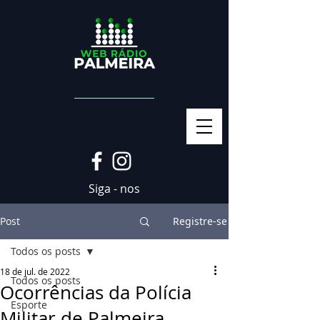
Siga - nos
Post
Registre-se
Todos os posts
18 de jul. de 2022
Todos os posts
Ocorrências da Polícia
Esporte
Militar de Palmeira