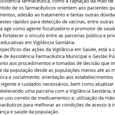
sistência farmacêutica, como a captação da mão de 
entido de os farmacêuticos orientem aos pacientes qu
mentos, adesão ao tratamento e tantas outras dúvida
testes rápidos para detecção de vacinas, entre outras
ria age como agente fiscalizatório e promotor de saúde
a fortalecer o vínculo entre as parcerias pública e pri
ducativas em Vigilância Sanitária.
específicos das ações da Vigilância em Saúde, está a s
e de Assistência Farmacêutica Municipal e Gestão Púb
quanto aos procedimentos e tomadas de decisão que 
e da população desde as populações menos até as m
ica e socialmente; orientação aos estabelecimentos 
 vigente e cuidados necessários, bem como atualizar
belecendo uma parceria com a Vigilância Sanitária, 
o uso correto de medicamentos e; utilização da mão
macêuticos para melhorar as condições de acesso à i
nça e saúde da população.