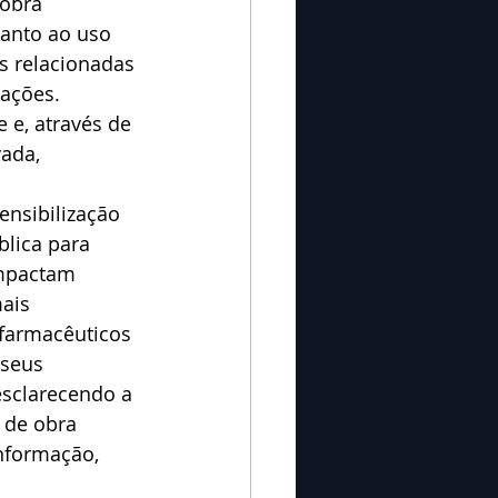
obra 
anto ao uso 
s relacionadas 
 ações.
 e, através de 
vada, 
ensibilização 
lica para 
impactam 
ais 
farmacêuticos 
 seus 
esclarecendo a 
 de obra 
nformação, 