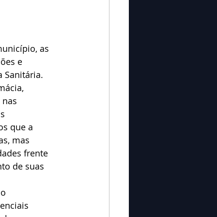
unicípio, as 
ões e 
 Sanitária.
mácia, 
 nas 
s 
os que a 
as, mas 
ades frente 
nto de suas 
ão 
enciais 