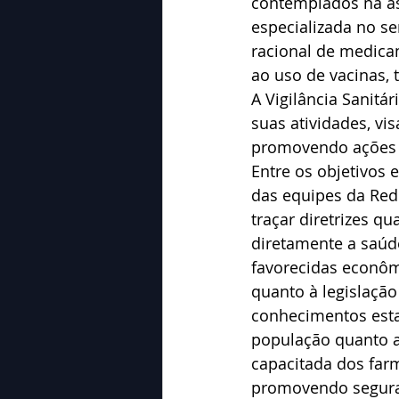
contemplados na as
especializada no s
racional de medica
ao uso de vacinas, 
A Vigilância Sanitá
suas atividades, vis
promovendo ações e
Entre os objetivos 
das equipes da Red
traçar diretrizes 
diretamente a saúd
favorecidas econôm
quanto à legislação
conhecimentos esta
população quanto a
capacitada dos far
promovendo segura