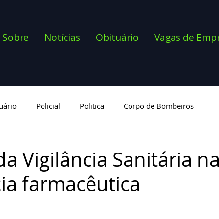
Sobre
Notícias
Obituário
Vagas de Emp
uário
Policial
Politica
Corpo de Bombeiros
goria
a Vigilância Sanitária n
cia farmacêutica