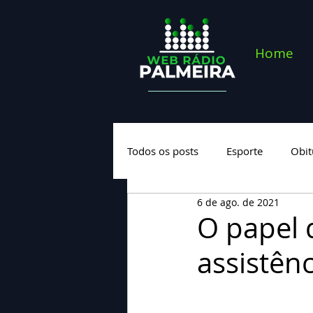
Home
Todos os posts
Esporte
Obit
6 de ago. de 2021
Saúde
Geral
Nova cate
O papel d
assistên