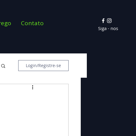
rego
Contato
Siga - nos
Login/Registre-se
a