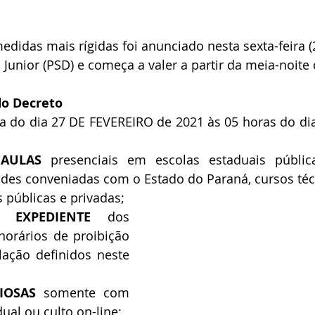
didas mais rígidas foi anunciado nesta sexta-feira (2
Junior (PSD) e começa a valer a partir da meia-noite
do Decreto
ora do dia 27 DE FEVEREIRO de 2021 às 05 horas do d
AULAS
 presenciais em escolas estaduais pública
dades conveniadas com o Estado do Paraná, cursos té
 públicas e privadas;
 EXPEDIENTE
 dos 
horários de proibição 
lação definidos neste 
IOSAS 
somente com 
ual ou culto on-line;