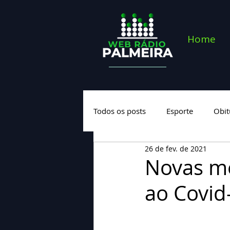
Home
Todos os posts
Esporte
Obit
26 de fev. de 2021
Saúde
Geral
Nova cate
Novas me
ao Covid