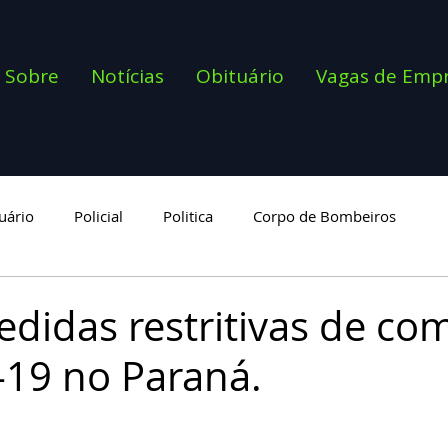
Sobre
Notícias
Obituário
Vagas de Emp
uário
Policial
Politica
Corpo de Bombeiros
goria
didas restritivas de co
-19 no Paraná.