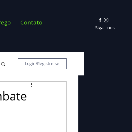
rego
Contato
Siga - nos
Login/Registre-se
mbate