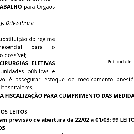
RABALHO
 para Órgãos 
y, Drive-thru e 
ubstituição do regime 
esencial para o 
o possível;
Publicidade
IRURGIAS ELETIVAS
unidades públicas e 
ivo é assegurar estoque de medicamento anestés
hospitalares;
DA FISCALIZAÇÃO PARA CUMPRIMENTO DAS MEDID
OS LEITOS
em previsão de abertura de 22/02 a 01/03: 99 LEITO
OS