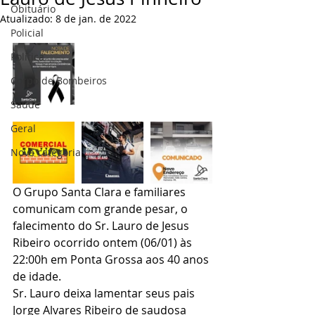
Obituário
Atualizado:
8 de jan. de 2022
Policial
Politica
Corpo de Bombeiros
Saúde
Geral
Nova categoria
O Grupo Santa Clara e familiares 
comunicam com grande pesar, o 
falecimento do Sr. Lauro de Jesus 
Ribeiro ocorrido ontem (06/01) às 
22:00h em Ponta Grossa aos 40 anos 
de idade.
Sr. Lauro deixa lamentar seus pais 
Jorge Alvares Ribeiro de saudosa 