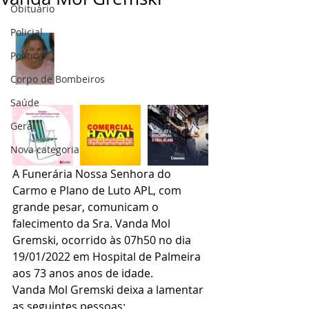
Obituário
Policial
Politica
Corpo de Bombeiros
Saúde
Geral
Nova categoria
A Funerária Nossa Senhora do 
Carmo e Plano de Luto APL, com 
grande pesar, comunicam o 
falecimento da Sra. Vanda Mol 
Gremski, ocorrido às 07h50 no dia 
19/01/2022 em Hospital de Palmeira 
aos 73 anos anos de idade.
Vanda Mol Gremski deixa a lamentar 
as seguintes pessoas: