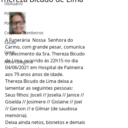
Obituário
Policial
Politica
Corpo de Bombeiros
A Funerária  Nossa  Senhora do  
Saúde
Carmo, com grande pesar, comunica 
Geral
o falecimento da Sra. Thereza Bicudo 
de Lima, ocorrido às 22h15 no dia 
Nova categoria
04/06/2021 em Hospital de Palmeira 
aos 79 anos anos de idade.
Thereza Bicudo de Lima deixa a 
lamentar as seguintes pessoas:
Seus filhos: Joceli // Joselia // Janice // 
Giselda // Josimere // Gislaine // Joel 
// Gerson // e Gilmar (de saudosa 
memória).
Deixa ainda netos, bisnetos e demais 