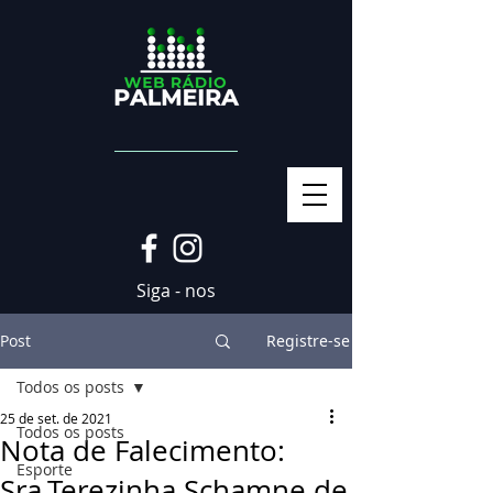
Siga - nos
Post
Registre-se
Todos os posts
25 de set. de 2021
Todos os posts
Nota de Falecimento:
Esporte
Sra.Terezinha Schamne de