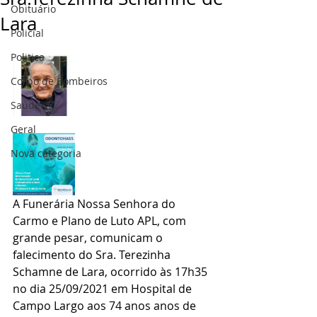
Obituário
Lara
Policial
Politica
Corpo de Bombeiros
Saúde
Geral
Nova categoria
A Funerária Nossa Senhora do 
Carmo e Plano de Luto APL, com 
grande pesar, comunicam o 
falecimento do Sra. Terezinha 
Schamne de Lara, ocorrido às 17h35 
no dia 25/09/2021 em Hospital de 
Campo Largo aos 74 anos anos de 