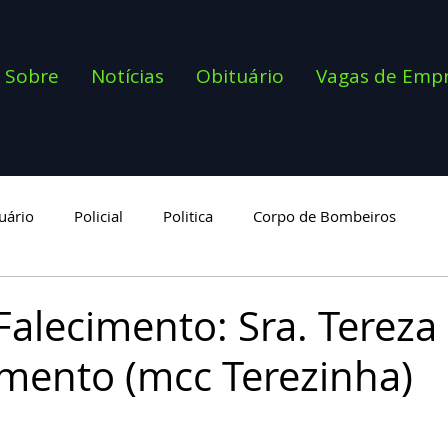
Sobre
Notícias
Obituário
Vagas de Emp
uário
Policial
Politica
Corpo de Bombeiros
goria
Falecimento: Sra. Tereza
mento (mcc Terezinha)