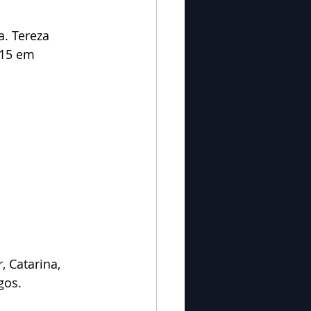
. Tereza 
:15 em 
 Catarina, 
gos.