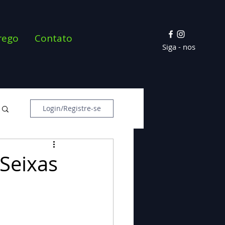
rego
Contato
Siga - nos
Login/Registre-se
 Seixas