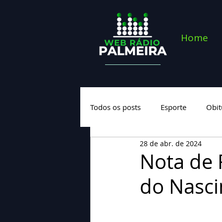
Home
Todos os posts
Esporte
Obit
28 de abr. de 2024
Saúde
Geral
Nova cate
Nota de 
do Nasci