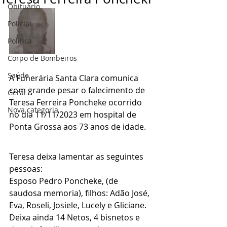
Obituário
Policial
Politica
Corpo de Bombeiros
Saúde
A Funerária Santa Clara comunica 
com grande pesar o falecimento de 
Geral
Teresa Ferreira Poncheke ocorrido 
Nova categoria
no dia 11/11/2023 em hospital de 
Ponta Grossa aos 73 anos de idade.
Teresa deixa lamentar as seguintes 
pessoas:
Esposo Pedro Poncheke, (de 
saudosa memoria), filhos: Adão José, 
Eva, Roseli, Josiele, Lucely e Gliciane. 
Deixa ainda 14 Netos, 4 bisnetos e 