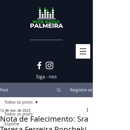
Siga - nos
Post
Registre-se
Todos os posts
12 de nov. de 2023
Todos os posts
Nota de Falecimento: Sra
Esporte
Teresa Ferreira Poncheki