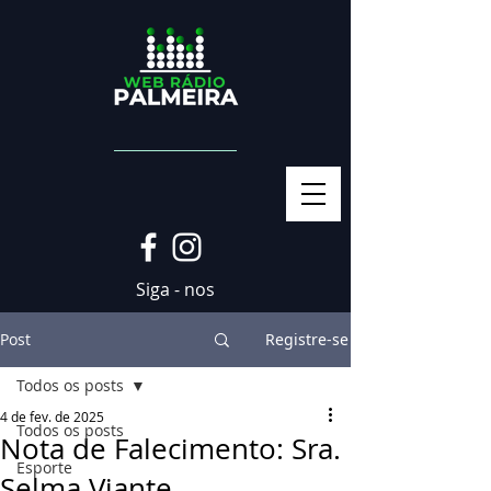
Siga - nos
Post
Registre-se
Todos os posts
4 de fev. de 2025
Todos os posts
Nota de Falecimento: Sra.
Esporte
Selma Viante