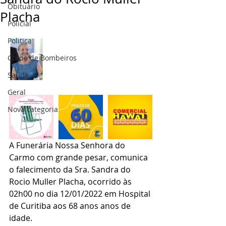
Obituário
Placha
Policial
Politica
Corpo de Bombeiros
Saúde
Geral
Nova categoria
A Funerária Nossa Senhora do 
Carmo com grande pesar, comunica 
o falecimento da Sra. Sandra do 
Rocio Muller Placha, ocorrido às 
02h00 no dia 12/01/2022 em Hospital 
de Curitiba aos 68 anos anos de 
idade.