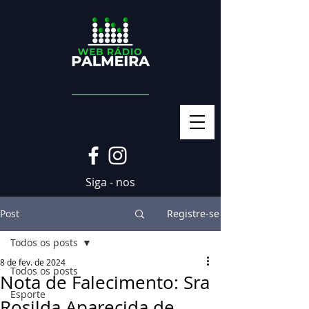
Siga - nos
Post
Registre-se
Todos os posts
8 de fev. de 2024
Todos os posts
Nota de Falecimento: Sra
Esporte
Rosilda Aparecida de