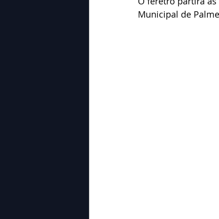
O féretro partirá à
Municipal de Palme