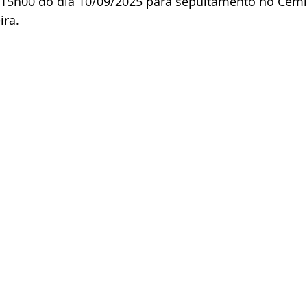
s 15h00 do dia 10/09/2025 para sepultamento no Cemi
ira.