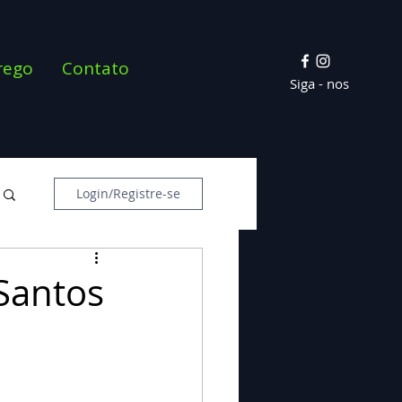
rego
Contato
Siga - nos
Login/Registre-se
 Santos