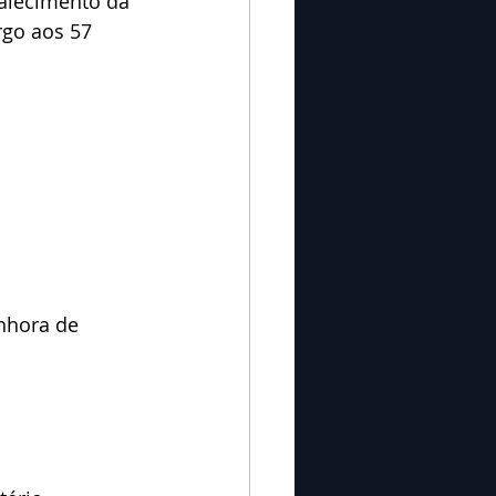
alecimento da 
rgo aos 57 
nhora de 