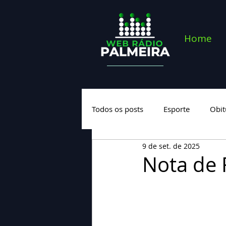
Home
Todos os posts
Esporte
Obit
9 de set. de 2025
Saúde
Geral
Nova cate
Nota de 