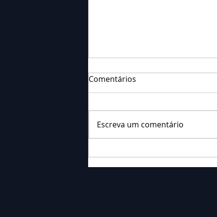
Comentários
Escreva um comentário
Falecimento: Sr. José dos
Santos Severino