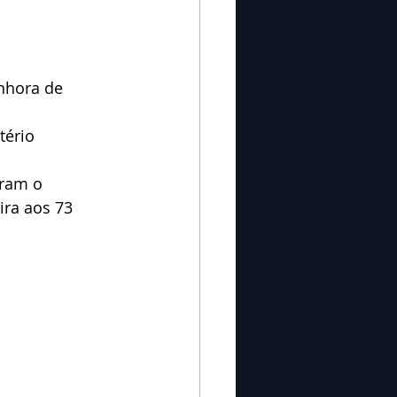
nhora de 
tério 
aram o 
ira aos 73 