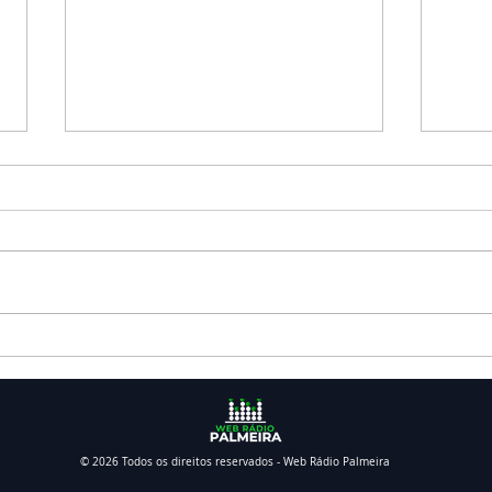
Falecimento: Sra. Ivanilda
Fale
Riffert Zanetti
Apar
© 2026 Todos os direitos reservados - Web Rádio Palmeira