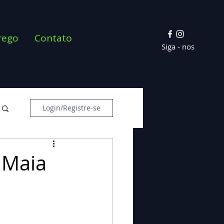
rego
Contato
Siga - nos
Login/Registre-se
 Maia