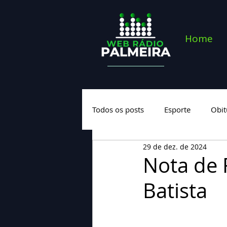
Home
Todos os posts
Esporte
Obit
29 de dez. de 2024
Saúde
Geral
Nova cate
Nota de 
Batista